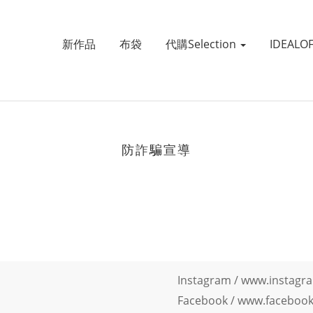
新作品
布袋
代購Selection
IDEALO
防詐騙宣導
Instagram /
www.instagra
Facebook
/
www.facebook.