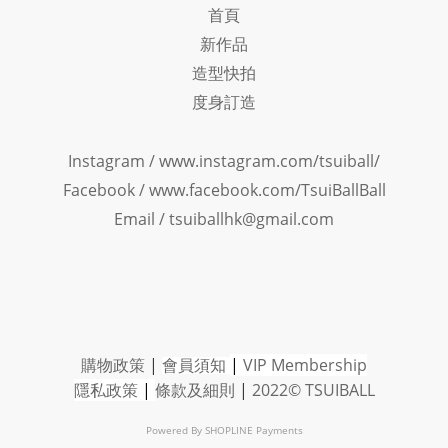
首頁
新作品
造型快拍
度身訂造
Instagram /
www.instagram.com/tsuiball/
Facebook
/
www.facebook.com/TsuiBallBall
Email / tsuiballhk@gmail.com
購物政策
|
會員須知
|
VIP Member
ship
隱私政策
|
條款及細則
|
2022© TSUIBALL
Powered By
SHOPLINE Payments