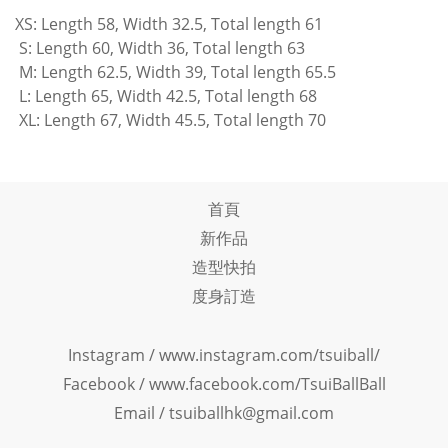
XS: Length 58, Width 32.5, Total length 61
S: Length 60, Width 36, Total length 63
M: Length 62.5, Width 39, Total length 65.5
L: Length 65, Width 42.5, Total length 68
XL: Length 67, Width 45.5, Total length 70
首頁
新作品
造型快拍
度身訂造
Instagram /
www.instagram.com/tsuiball/
Facebook
/
www.facebook.com/TsuiBallBall
Email / tsuiballhk@gmail.com