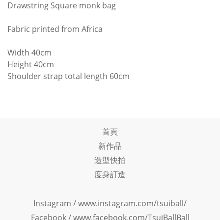
Drawstring Square monk bag
Fabric printed from Africa
Width 40cm
Height 40cm
Shoulder strap total length 60cm
首頁
新作品
造型快拍
度身訂造
Instagram /
www.instagram.com/tsuiball/
Facebook
/
www.facebook.com/TsuiBallBall