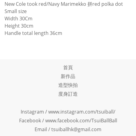
New Cole took red/Navy Marimekko 拼red polka dot
Small size
Width 30Cm
Height 30cm
Handle total length 36cm
首頁
新作品
造型快拍
度身訂造
Instagram /
www.instagram.com/tsuiball/
Facebook
/
www.facebook.com/TsuiBallBall
Email / tsuiballhk@gmail.com