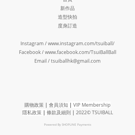
新作品
造型快拍
度身訂造
Instagram /
www.instagram.com/tsuiball/
Facebook
/
www.facebook.com/TsuiBallBall
Email / tsuiballhk@gmail.com
購物政策
|
會員須知
|
VIP Member
ship
隱私政策
|
條款及細則
|
2022© TSUIBALL
Powered By
SHOPLINE Payments