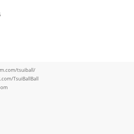
5
m.com/tsuiball/
com/TsuiBallBall
.com