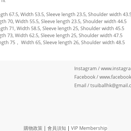
 fit
ngth 67.5, Width 53.5, Sleeve length 23.5, Shoulder width 43.
gth 70, Width 55.5, Sleeve length 23.5, Shoulder width 44.5
gth 71, Width 58.5, Sleeve length 25, Shoulder width 45.5
gth 73, Width 62.5, Sleeve length 25, Shoulder width 47.5
ngth 75， Width 65, Sleeve length 26, Shoulder width 48.5
Instagram /
www.instagra
Facebook
/
www.facebook.
Email / tsuiballhk@gmail
購物政策
|
會員須知
|
VIP Member
ship