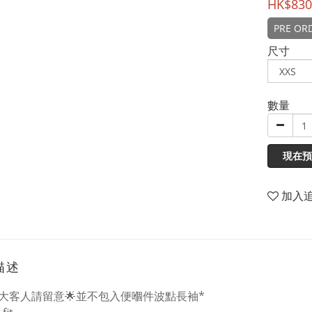
HK$830
PRE OR
尺寸
數量
現在預
加入
描述
大客人請留意🌟並不包入便嗰件波點長袖*