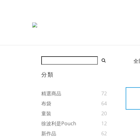
全
分類
精選商品
72
布袋
64
童裝
20
徐波利是Pouch
12
新作品
62