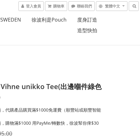
登入會員
購物車
聯絡我們
繁體中文
FSWEDEN
徐波利是Pouch
度身訂造
造型快拍
ihne unikko Tee(出邊嗰件綠色
）
，代購產品購買滿$1000免運費（順豐站或順豐智能
，購物滿$1000 用PayMe/轉數快，徐波幫你俾$30
95.00