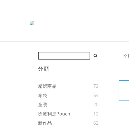
全
分類
精選商品
72
布袋
64
童裝
20
徐波利是Pouch
12
新作品
62