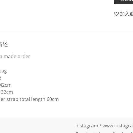
加入
描述
m made order
bag
ze
 42cm
t 32cm
er strap total length 60cm
Instagram /
www.instagra