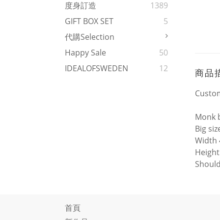
度身訂造
1389
GIFT BOX SET
5
代購Selection
Happy Sale
50
IDEALOFSWEDEN
12
商品
Custo
Monk 
Big si
Width
Heigh
Should
首頁